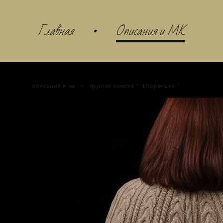
Главная
•
Описания и МК
описания и мк
>
круглая кокетка " флоренция "