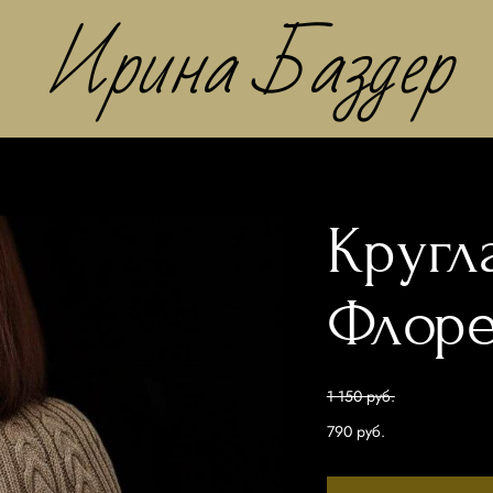
Ирина Баздер
Кругла
Флоре
1 150 pуб.
790 pуб.