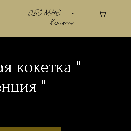
ОБО МНЕ
•
Контакты
я кокетка "
нция "